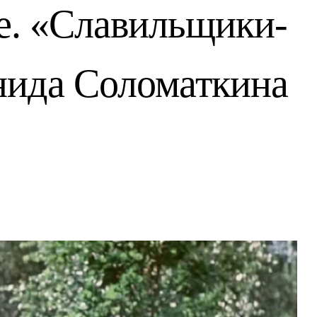
е. «Славильщики-
нида Соломаткина