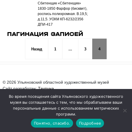
Сбитенщик «Сбитенщик»
1830-1850 Фарфор (бисквит),
роспись полихромная. В.19,5;
д.11,5. УОХМ КП-6232/2356
ДПИ-417
ПАГИНАЦИЯ ЗАПИСЕЙ
Назад
1
…
3
4
© 2026 Ульяновский областной художественный музей
Сайт разработан:
Тауруна
Во время посещения сайта Ульяновского художественного
музея вы соглашаетесь с тем, что мы обрабатываем ваши
персональные данные с использованием метрических
программ.
Понятно, спасибо.
Подробнее