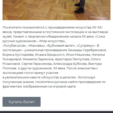
Посетители познакомятся с произведениями искусства XX-XXI
веков, представленными в постоянной экспозиции и на выставках
музея. Узнают о творческих объединениях начала ХХ века: «Союз
русских художников», «Мир искусства»,
«Голубая роза», «Маковец», «Бубновый валет», «Супремус». В
экспозиции – уникальные произведения Зинаиды Серебряковой,
Бориса Кустодиева, Исаака Бродского, Ильи Машкова, Натальи
Гончаровой, Михаила Ларионов, Аристарха Лентулова, Ольги
Розановой, Сергея Герасимова, Александра Бубнова, Виктора
Попкова и других художников XX века. После знакомства с
экспозицией гости примут участие
в увлекательном квесте «Искусство в деталях». Используя
полученные знания, посетители должны найти произведения по
фрагментам, изображенным на игровой карте.
Купить билет