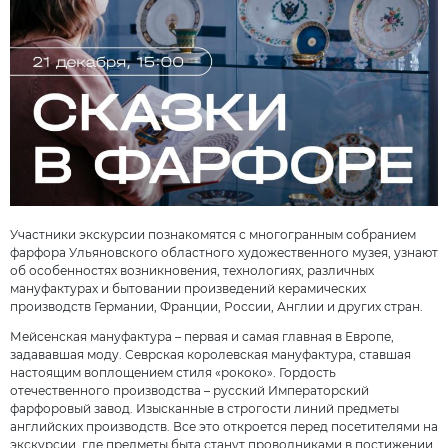
Участники экскурсии познакомятся с многогранным собранием
фарфора Ульяновского областного художественного музея, узнают
об особенностях возникновения, технологиях, различных
мануфактурах и бытовании произведений керамических
производств Германии, Франции, России, Англии и других стран.
Мейсенская мануфактура – первая и самая главная в Европе,
задававшая моду. Севрская королевская мануфактура, ставшая
настоящим воплощением стиля «рококо». Гордость
отечественного производства – русский Императорский
фарфоровый завод. Изысканные в строгости линий предметы
английских производств. Все это откроется перед посетителями на
экскурсии, где предметы быта станут проводниками в постижении