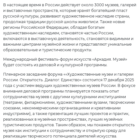
В настоящее время в России действует около 3000 музеев, галерей
и выставочных пространств, которые хранят богатейший пласт
русской культуры, развивают художественное наследие страны,
продолжая традиции русской школы живописи. Также новые
регионы Российской Федерации, обладая богатым
художественным наследием, становятся частью России,
включаются в выставочную деятельность, становятся видимыми и
важными центрами музейной жизни и представляют уникальные
образовательные и туристические продукты.
Международный фестиваль-форум искусств «Аркадия. Музей»
будет состоять из деловой̆ и культурной̆ программы.
Пленарное заседание форума ««Художественные музеи и галереи
России. Открытость. Диалог. Единство» cостоится 17 декабря 2025
года с участием ведущих художественных музеев России. В фокусе
внимания деловой программы планируется показать опыт
сотрудничества музеев с другими культурными институциями
(театрами, филармониями, художественными вузами, творческими
союзами, некоммерческими организациями и креативными
индустриями), а также презентация лучших проектов и практик,
реализованных в музейных пространствах, лучших музейных
туристических продуктов. Таким образом, мы покажем открытость
музея как институции к сотрудничеству и открытую среду для
реализации творческого потенциала деятелей̆ искусства.