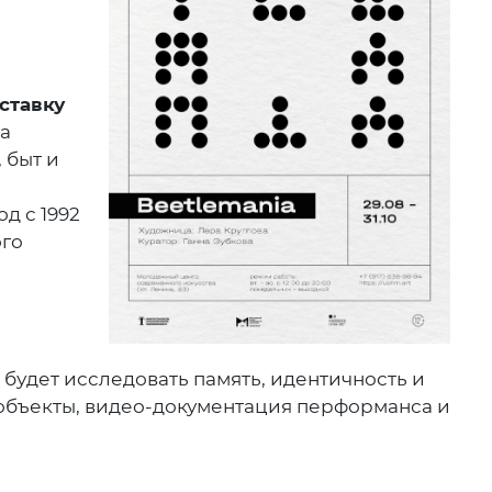
ставку
ка
 быт и
д с 1992
ого
будет исследовать память, идентичность и
 объекты, видео-документация перформанса и