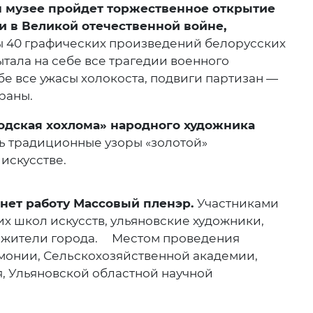
м музее пройдет
торжественное открытие
и в Великой отечественной войне,
ы 40 графических произведений белорусских
тала на себе все трагедии военного
е все ужасы холокоста, подвиги партизан —
раны.
ородская хохлома» народного художника
ть традиционные узоры «золотой»
искусстве.
ачнет работу Массовый пленэр.
Участниками
х школ искусств, ульяновские художники,
, жители города. Местом проведения
монии, Сельскохозяйственной академии,
, Ульяновской областной научной