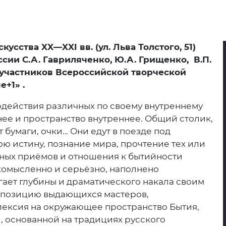
искусства
XX
—
XXI
вв. (ул. Льва Толстого, 51)
сии С.А. Гавриляченко, Ю.А. Грищенко, В.П.
а, участников Всероссийской творческой
+1» .
действия различных по своему внутреннему
ее и пространство внутреннее. Общий столик,
т бумаги, очки… Они едут в поезде под
ю истину, познание мира, прочтение тех или
ных приёмов и отношения к бытийности
комысленно и серьёзно, наполнено
ает глубины и драматического накала своим
 позицию выдающихся мастеров,
лексия на окружающее пространство Бытия,
 основанной на традициях русского