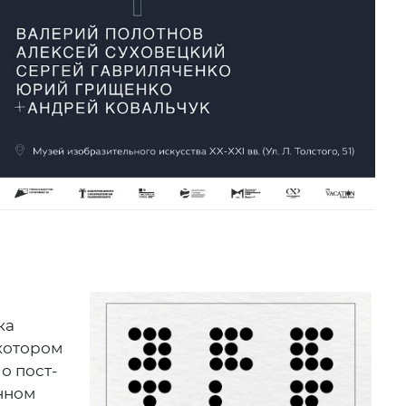
ка
котором
о пост-
нном