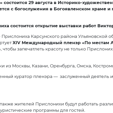
 состоится 29 августа в Историко-художестве
чнется с богослужения в Богоявленском храме 
ониха состоится открытие выставки работ Викто
е Прислониха Карсунского района Ульяновской о
артует
X
IV
Международный пленэр «По местам А
, чтобы запечатлеть красоту не только Прислоних
и из Москвы, Казани, Оренбурга, Омска, Костром
енный куратор пленэра — заслуженный деятель и
 а также жителей Прислонихи будут работать раз
туристические программы для гостей.