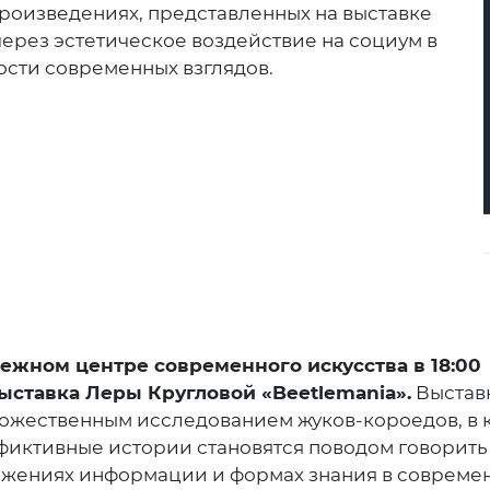
произведениях, представленных на выставке
через эстетическое воздействие на социум в
ости современных взглядов.
ом центре современного искусства в 18:00
выставка Леры Кругловой «
Beetlemania
».
Выстав
дожественным исследованием жуков-короедов, в 
фиктивные истории становятся поводом говорить 
ажениях информации и формах знания в совреме