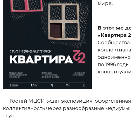
мире.
В этот же д
«Квартира 2
Сообщества 2
коллективна
одноименной
по 1996 год
концептуализ
Гостей МЦСИ ждет экспозиция, оформленная в в
коллективность через разнообразные медиумы: 
звук.