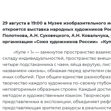
29 августа в 19:00 в Музее изобразительного 
откроется выставка народных художников Рос
Полотнова, А.Н. Суховецкого, А.Н. Ковальчук
организации «Союз художников России» «Купе
«Купе + 1» — замкнутое пространство взаимо
складу индивидуальностей, пространство внешн
четыре подстаканника c чаем, яйца вкрутую, лис
названием «жизнь», обнажая перед зрителем сво
иных событий. При общем единстве разнообраз
творчество каждого художника по-своему глубо
неповторимым образным строем. Каждый достиг
методом и художественным языком. Творческую
представленных в экспозиции, объединяет реф
представляющая зрителю ракурсы в реальности,