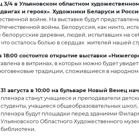
ец 3/4 в Ульяновском областном художественно
двигах и героях»
.
Художники Беларуси и Росси
ственной войне. На выставке будут представлен
ечественной войны. Белоруссия, как никто, испы
 белорусские деревни, людей, испытавших на себ
 что осталось болью в сердцах жителей нашей ст
 а в 18:00 состоится открытие выставки «Нижег
авлена в витринах, в которых можно будет увиде
оговековые традиции, сложившиеся в народном 
31 августа в 10:00 на бульваре Новый Венец н
пленэра станут учащиеся и преподаватели детски
студенты, учащиеся общеобразовательных школ
пленэра будут площадки перед зданиями Филар
Ульяновского Областного Художественного музея
библиотеки.