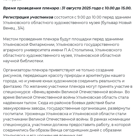
Время проведения пленэра : 31 августа 2025 года с 10.00 до 15.00.
Регистрация участников
состоится с 9.00 до 10.00 перед зданием
Ульяновского областного художественного музея (бульвар Новый
Венец , 3/4).
Местом проведения пленэра будут площадки перед зданиями
Ульяновской Филармонии, Ульяновского государственного
аграрного университета имени П.А.Столыпина, Ульяновского
областного художественного музея, Ульяновской областной
научной библиотеки.
Организаторы пленэра приветствуют не только создание
рисунков, передающих красоту природы и архитектуры нашего
города, но и умение юных художников соединить реальность и
фантазию. По желанию участники пленэра могут принять участие в
спецконкурсе: «Венец времён Великой Отечественной войны». Во
время Великой Отечественной войны Ульяновская область стала
надёжным тылом. Сюда из районов боевых действий были
эвакуированы заводы, государственные организации, развёрнуты
госпитали. Уроженцы Ульяновска и Ульяновской области стали
участниками Великой Отечественной войны. В рамках номинации
спецконкурса, участники должны предоставить работу, в которой
соединились бы образы Венца сегодняшних дней с образами
Ульяновска и его уроженцев военных лет.