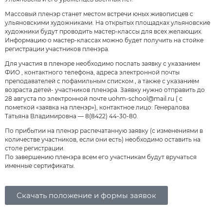
Массовый пленэр станет местом встречи юных живописцев с
ульяновскими художниками. На открытых площадках ульяновские
художники будут проводить мастер-классы для всех желающих.
Информацию о мастер-классах можно будет получить на стойке
регистрации участников пленэра.
Для участия в пленэре необходимо послать заявку с указанием
ФИО , контактного телефона, адреса электронной почты
преподавателей с пофамильным списком , а также с указанием
возраста детей- участников пленэра. Заявку нужно отправить до
28 августа по электронной почте uohm-school@mail.ru ( с
пометкой «заявка на пленэр»), контактное лицо: Генералова
Татьяна Владимировна — 8(8422) 44-30-80.
По прибытии на пленэр распечатанную заявку (с изменениями в
количестве участников, если они есть) необходимо оставить на
столе регистрации.
По завершению пленэра всем его участникам будут вручаться
именные сертификаты.
Скачать положение и формы заявок