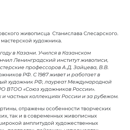
новского живописца Станислава Слесарского.
 мастерской художника.
году в Казани. Учился в Казанском
кончил Ленинградский институт живописи,
стерские профессоров А.Д. Зайцева, В.В.
дожников РФ. С 1987 живет и работает в
нный художник РФ, лауреат Международной
РО ВТОО «Союз художников России».
 и частных коллекциях России и за рубежом.
ртины, отражены особенности творческих
ких, так и в современных живописных
 широкой амплитудой художественных