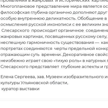
проявлений в жанровых и исторических картинах
Многоплановое представление мира является осн
философская глубина органично дополняют друг 
особую внутреннюю деликатность. Обобщение в к
осмысления русской иконописи с ее великим зн
Слесарского происходит органичное соединение
жанровых картинах, посвященных русскому селу,
неспешную гармоничность существования — как ч
портретах соединяются черты предельной конк
отражающим суть времени. Декоративное свойст
неизбежно играет свою «тихую роль» в натурных 
Слесарского представляет глубокие аспекты и г
Елена Сергеева, зав. Музеем изобразительного ис
культуры Ульяновской области,
куратор выставки