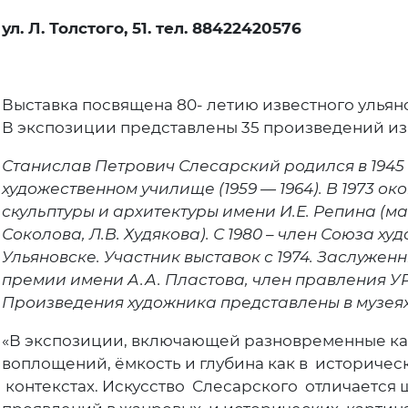
ул. Л. Толстого, 51. тел. 88422420576
Выставка посвящена 80- летию известного улья
В экспозиции представлены 35 произведений из
Станислав Петрович Слесарский родился в 1945 
художественном училище (1959 — 1964). В 1973 о
скульптуры и архитектуры имени И.Е. Репина (ма
Соколова, Л.В. Худякова). С 1980 – член Союза ху
Ульяновске. Участник выставок с 1974. Заслуже
премии имени А.А. Пластова, член правления У
Произведения художника представлены в музеях
«В экспозиции, включающей разновременные ка
воплощений, ёмкость и глубина как в историчес
контекстах. Искусство Слесарского отличается