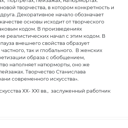
, портретах, пейзажах, натюрмортах.
овой творчества, в котором конкретность и
друга. Декоративное начало обозначает
ачестве основы исходит от творческого
аковым кодом. В произведениях
 реалистических начал с этим кодом. В
 пауза внешнего свойства образует
астного, так и глобального. В женских
ретизации образа с обобщением,
во наполняет натюрморты, оно же
пейзажах. Творчество Станислава
рани современного искусства».
кусства ХХ- ХХI вв., заслуженный работник