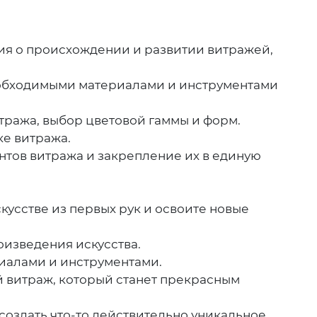
ция о происхождении и развитии витражей,
еобходимыми материалами и инструментами
итража, выбор цветовой гаммы и форм.
ке витража.
нтов витража и закрепление их в единую
кусстве из первых рук и освоите новые
оизведения искусства.
риалами и инструментами.
й витраж, который станет прекрасным
создать что-то действительно уникальное