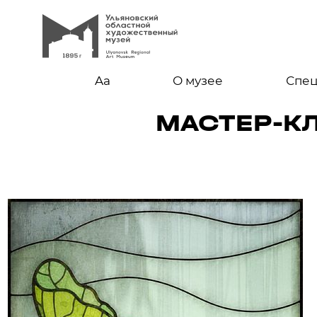
Aa
О музее
Спе
МАСТЕР-К