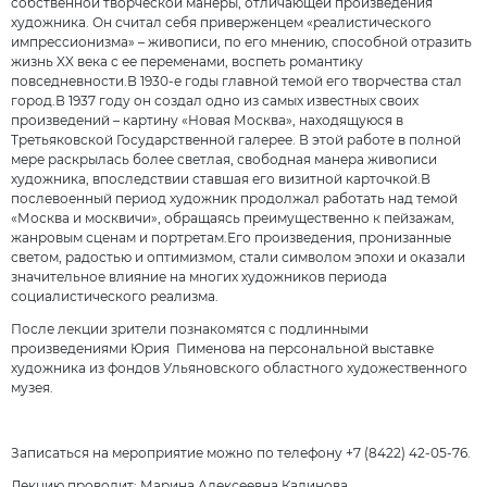
собственной творческой манеры, отличающей произведения
художника. Он считал себя приверженцем «реалистического
импрессионизма» – живописи, по его мнению, способной отразить
жизнь XX века с ее переменами, воспеть романтику
повседневности.В 1930-е годы главной темой его творчества стал
город.В 1937 году он создал одно из самых известных своих
произведений – картину «Новая Москва», находящуюся в
Третьяковской Государственной галерее. В этой работе в полной
мере раскрылась более светлая, свободная манера живописи
художника, впоследствии ставшая его визитной карточкой.В
послевоенный период художник продолжал работать над темой
«Москва и москвичи», обращаясь преимущественно к пейзажам,
жанровым сценам и портретам.Его произведения, пронизанные
светом, радостью и оптимизмом, стали символом эпохи и оказали
значительное влияние на многих художников периода
социалистического реализма.
После лекции зрители познакомятся с подлинными
произведениями Юрия Пименова на персональной выставке
художника из фондов Ульяновского областного художественного
музея.
Записаться на мероприятие можно по телефону +7 (8422) 42-05-76.
Лекцию проводит: Марина Алексеевна Калинова.