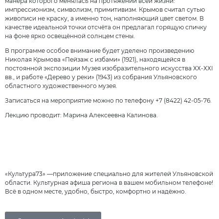
манера которого менялась на протяжении всей жизни:
импрессионизм, символизм, примитивизм. Крымов считал сутью
живописи не краску, а именно тон, наполняющий цвет светом. В
качестве идеальной точки отсчёта он предлагал горящую спичку
на фоне ярко освещённой солнцем стены.
В программе особое внимание будет уделено произведению
Николая Крымова «Пейзаж с избами» (1921), находящейся в
постоянной экспозиции Музея изобразительного искусства ХХ-ХХI
вв., и работе «Дерево у реки» (1943) из собрания Ульяновского
областного художественного музея.
Записаться на мероприятие можно по телефону +7 (8422) 42-05-76.
Лекцию проводит: Марина Алексеевна Калинова.
«Культура73» —приложение специально для жителей Ульяновской
области. Культурная афиша региона в вашем мобильном телефоне!
Всё в одном месте, удобно, быстро, комфортно и надёжно.