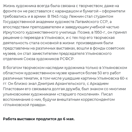
Жизнь художника всегда была связана с творчеством, даже на
фронте он не расставался с карандашом и бумагой – оформители
требовались и в армии. В 1945 году Лежнин стал студентом
Государственной академии художеств Латвийского ССР, а
впоследствии преподавателем и заведующим учебной частью
Иркутского художественного училища. Позже, в 1950-г., он принял
решение о переезде в Ульяновск, и с тех пор его творческая
деятельность стала основной в жизни: произведения были
представлены на различных выставках, вошли в фонды советских
музеев, он стал заместителем председателя Ульяновского
отделения Союза художников РСФСР.
В богатом творческом наследии художника только в Ульяновском
областном художественном музее хранится более 50 его работ
различных тематик, в том числе ушедшие картины Ульяновска 60-х
гг. Он близко знал Дмитрия Архангельского, с Аркадием
Пластовым его связывала долгая дружба, был знаком со многими
ульяновскими художниками «старшего поколения». Писал
воспоминания о них, будучи внештатным корреспондентом
«Ульяновской правды».
Работа выставки продлится до 6 мая.