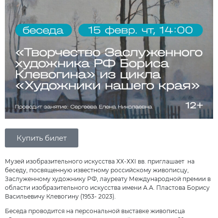
Купить билет
Музей изобразительного искусства ХХ-ХХI вв. приглашает на
беседу, посвященную известному российскому живописцу,
Заслуженному художнику РФ, лауреату Международной премии в
области изобразительного искусства имени А.А. Пластова Борису
Васильевичу Клевогину (1953- 2023).
Беседа проводится на персональной выставке живописца