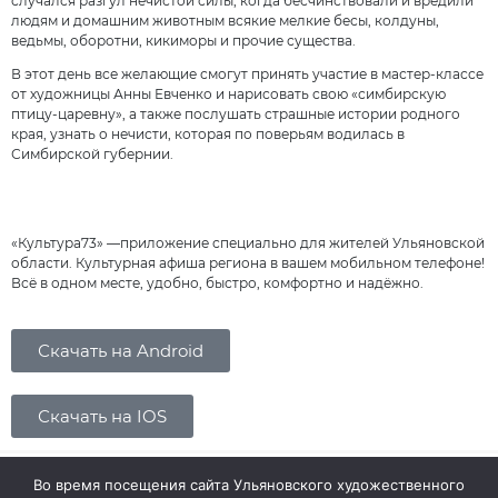
случался разгул нечистой силы, когда бесчинствовали и вредили
людям и домашним животным всякие мелкие бесы, колдуны,
ведьмы, оборотни, кикиморы и прочие существа.
В этот день все желающие смогут принять участие в мастер-классе
от художницы Анны Евченко и нарисовать свою «симбирскую
птицу-царевну», а также послушать страшные истории родного
края, узнать о нечисти, которая по поверьям водилась в
Симбирской губернии.
«Культура73» —приложение специально для жителей Ульяновской
области. Культурная афиша региона в вашем мобильном телефоне!
Всё в одном месте, удобно, быстро, комфортно и надёжно.
Скачать на Android
Скачать на IOS
Во время посещения сайта Ульяновского художественного