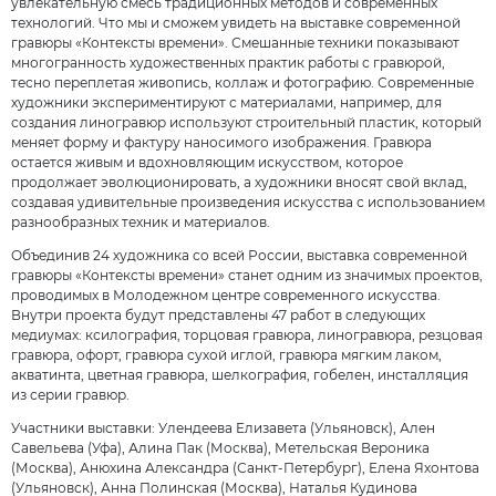
увлекательную смесь традиционных методов и современных
технологий. Что мы и сможем увидеть на выставке современной
гравюры «Контексты времени». Смешанные техники показывают
многогранность художественных практик работы с гравюрой,
тесно переплетая живопись, коллаж и фотографию. Современные
художники экспериментируют с материалами, например, для
создания линогравюр используют строительный пластик, который
меняет форму и фактуру наносимого изображения. Гравюра
остается живым и вдохновляющим искусством, которое
продолжает эволюционировать, а художники вносят свой вклад,
создавая удивительные произведения искусства с использованием
разнообразных техник и материалов.
Объединив 24 художника со всей России, выставка современной
гравюры «Контексты времени» станет одним из значимых проектов,
проводимых в Молодежном центре современного искусства.
Внутри проекта будут представлены 47 работ в следующих
медиумах: ксилография, торцовая гравюра, линогравюра, резцовая
гравюра, офорт, гравюра сухой иглой, гравюра мягким лаком,
акватинта, цветная гравюра, шелкография, гобелен, инсталляция
из серии гравюр.
Участники выставки: Улендеева Елизавета (Ульяновск), Ален
Савельева (Уфа), Алина Пак (Москва), Метельская Вероника
(Москва), Анюхина Александра (Санкт-Петербург), Елена Яхонтова
(Ульяновск), Анна Полинская (Москва), Наталья Кудинова