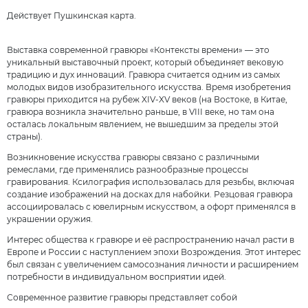
Действует Пушкинская карта.
Выставка современной гравюры «Контексты времени» — это
уникальный выставочный проект, который объединяет вековую
традицию и дух инноваций. Гравюра считается одним из самых
молодых видов изобразительного искусства. Время изобретения
гравюры приходится на рубеж XIV-XV веков (на Востоке, в Китае,
гравюра возникла значительно раньше, в VIII веке, но там она
осталась локальным явлением, не вышедшим за пределы этой
страны).
Возникновение искусства гравюры связано с различными
ремеслами, где применялись разнообразные процессы
гравирования. Ксилография использовалась для резьбы, включая
создание изображений на досках для набойки. Резцовая гравюра
ассоциировалась с ювелирным искусством, а офорт применялся в
украшении оружия.
Интерес общества к гравюре и её распространению начал расти в
Европе и России с наступлением эпохи Возрождения. Этот интерес
был связан с увеличением самосознания личности и расширением
потребности в индивидуальном восприятии идей.
Современное развитие гравюры представляет собой