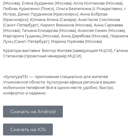
(Москва), Елена Бурденюк (Москва), Алла Колпакова (Москва),
Любовь Куриленко (Томск), Ольга Безлепкина (с.Рождествено, г.
Истра), Денис Прудников (Красноярск), Анна Боброва
(Красноярск), Юлиана Апина (Самара), Анастасия Смолякова
(Санкт-Петербург), Кирилл Вязников (Москва), Анна Сармаева
(Москва), Татьяна Елизарова (Москва), Алексей Семин (Москва),
Маргарита Гущенец (Москва), Анна Дерябова (Москва), Людмила
Лунц (Санкт-Петербург), Марина Горячева (Москва).
Кураторы выставки: Виктор Жиляев (заведующий МЦСИ), Галина
Степанова (проектный менеджер МЦСИ).
«Культура73» — приложение специально для жителей
Ульяновской области. Культурная афиша региона в вашем
мобильном телефоне! Всё в одном месте, удобно, быстро,
комфортно и надёжно.
Скачать на Android
Скачать на IOS