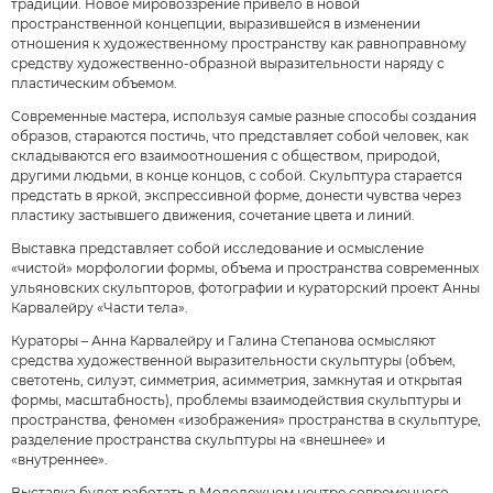
традиции. Новое мировоззрение привело в новой
пространственной концепции, выразившейся в изменении
отношения к художественному пространству как равноправному
средству художественно-образной выразительности наряду с
пластическим объемом.
Современные мастера, используя самые разные способы создания
образов, стараются постичь, что представляет собой человек, как
складываются его взаимоотношения с обществом, природой,
другими людьми, в конце концов, с собой. Скульптура старается
предстать в яркой, экспрессивной форме, донести чувства через
пластику застывшего движения, сочетание цвета и линий.
Выставка представляет собой исследование и осмысление
«чистой» морфологии формы, объема и пространства современных
ульяновских скульпторов, фотографии и кураторский проект Анны
Карвалейру «Части тела».
Кураторы – Анна Карвалейру и Галина Степанова осмысляют
средства художественной выразительности скульптуры (объем,
светотень, силуэт, симметрия, асимметрия, замкнутая и открытая
формы, масштабность), проблемы взаимодействия скульптуры и
пространства, феномен «изображения» пространства в скульптуре,
разделение пространства скульптуры на «внешнее» и
«внутреннее».
Выставка будет работать в Молодежном центре современного