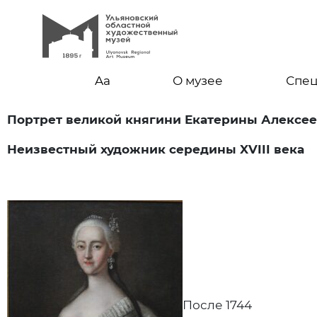
Aa
О музее
Спе
Портрет великой княгини Екатерины Алексе
Неизвестный художник середины XVIII века
После 1744