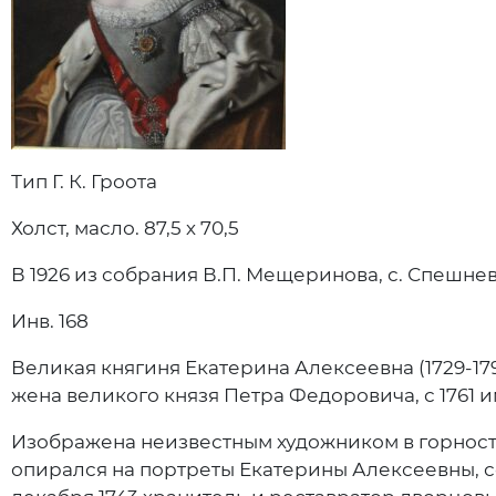
Тип Г. К. Гроота
Холст, масло. 87,5 х 70,5
В 1926 из собрания В.П. Мещеринова, с. Спешн
Инв. 168
Великая княгиня Екатерина Алексеевна (1729-17
жена великого князя Петра Федоровича, с 1761 им
Изображена неизвестным художником в горностае
опирался на портреты Екатерины Алексеевны, соз