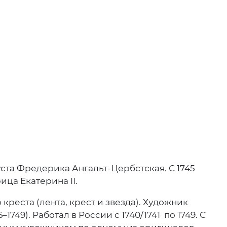
ста Фредерика Ангальт-Цербстская. С 1745
ица Екатерина II.
реста (лента, крест и звезда). Художник
49). Работал в России с 1740/1741 по 1749. С