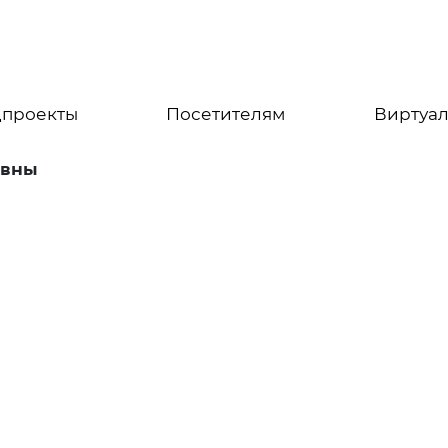
цпроекты
Посетителям
Виртуал
евны