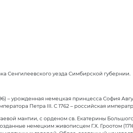
евка Сенгилеевского уезда Симбирской губернии.
96) – урожденная немецкая принцесса София Авгу
ператора Петра III. С 1762 – российская императр
вой мантии, с орденом св. Екатерины Большого к
данные немецким живописцем Г.Х. Гроотом (1716–17