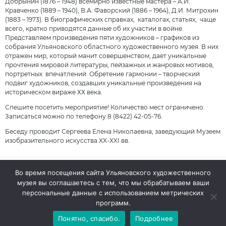
Добрынин (1876 – 1948) всемирно известные мастера – А.И.
Кравченко (1889 – 1940), В.А. Фаворский (1886 – 1964), Д.И. Митрохин
(1883 – 1973). В биографических справках, каталогах, статьях, чаще
всего, кратко приводятся данные об их участии в войне.
Представляем произведения пяти художников – графиков из
собрания Ульяновского областного художественного музея. В них
отражен мир, который манит совершенством, дает уникальные
прочтения мировой литературы, пейзажных и жанровых мотивов,
портретных впечатлений. Обретение гармонии – творческий
подвиг художников, создавших уникальные произведения на
историческом вираже ХХ века.
Спешите посетить мероприятие! Количество мест ограничено.
Записаться можно по телефону 8 (8422) 42-05-76.
Беседу проводит Сергеева Елена Николаевна, заведующий Музеем
изобразительного искусства XX-XXI вв.
Во время посещения сайта Ульяновского художественного
музея вы соглашаетесь с тем, что мы обрабатываем ваши
© 2026 Ульяновский областной художественный музей
персональные данные с использованием метрических
Сайт разработан:
Тауруна
программ.
Понятно, спасибо.
Подробнее