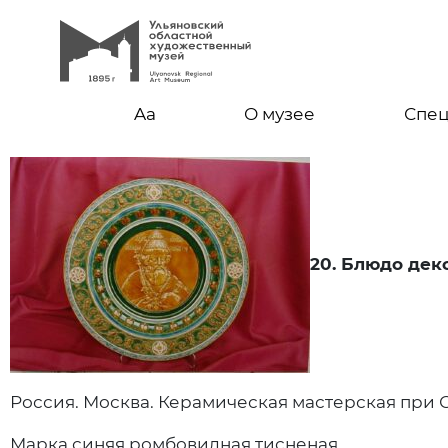
Aa
О музее
Спе
20. Блюдо дек
Россия. Москва. Керамическая мастерская при С
Марка синяя ромбовидная тисненая