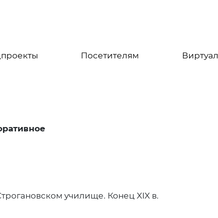
цпроекты
Посетителям
Виртуал
оративное
трогановском училище. Конец XIX в.