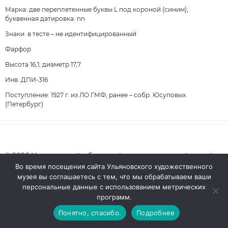
Марка: две переплетенные буквы L под короной (синим);
буквенная датировка: nn
Знаки: в тесте – не идентифицированный
Фарфор
Высота 16,1; диаметр 17,7
Инв. ДПИ-316
Поступление: 1927 г. из ЛО ГМФ; ранее – собр. Юсуповых
(Петербург)
© 2026 Ульяновский областной художественный музей
Сайт разработан:
Тауруна
Во время посещения сайта Ульяновского художественного
музея вы соглашаетесь с тем, что мы обрабатываем ваши
персональные данные с использованием метрических
программ.
Понятно, спасибо.
Подробнее