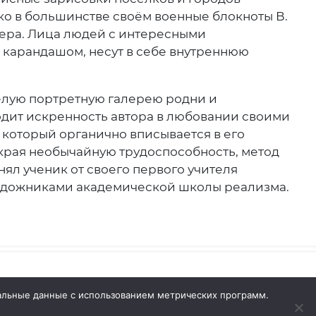
ко в большинстве своём военные блокноты В.
ера. Лица людей с интересными
карандашом, несут в себе внутреннюю
елую портретную галерею родни и
ходит искренность автора в любовании своими
который органично вписывается в его
края необычайную трудоспособность, метод
нял ученик от своего первого учителя
с художниками академической школы реализма.
Сайт разработан:
Тауруна
нальные данные с использованием метрических программ.