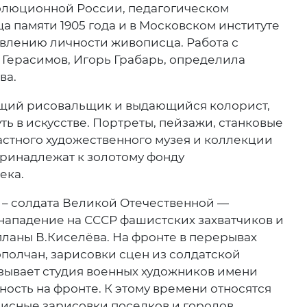
олюционной России, педагогическом
 памяти 1905 года и в Московском институте
овлению личности живописца. Работа с
 Герасимов, Игорь Грабарь, определила
ва.
ящий рисовальщик и выдающийся колорист,
ь в искусстве. Портреты, пейзажи, станковые
астного художественного музея и коллекции
принадлежат к золотому фонду
ека.
 – солдата Великой Отечественной —
 нападение на СССР фашистских захватчиков и
ланы В.Киселёва. На фронте в перерывах
полчан, зарисовки сцен из солдатской
тзывает студия военных художников имени
ность на фронте. К этому времени относятся
исные зарисовки поселков и городов