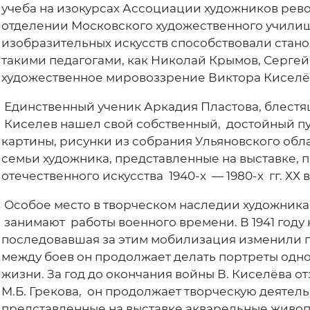
учеба на изокурсах Ассоциации художников рев
отделении Московского художественного училища
изобразительных искусств способствовали стан
такими педагогами, как Николай Крымов, Сергей
художественное мировоззрение Виктора Киселё
Единственный ученик Аркадия Пластова, блест
Киселев нашел свой собственный, достойный пут
картины, рисунки из собрания Ульяновского обл
семьи художника, представленные на выставке, 
отечественного искусства 1940-х — 1980-х гг. ХХ в
Особое место в творческом наследии художника
занимают работы военного времени. В 1941 году
последовавшая за этим мобилизация изменили п
между боев он продолжает делать портреты одно
жизни. За год до окончания войны В. Киселёва о
М.Б. Грекова, он продолжает творческую деятель
представленные на выставке акварельные живоп