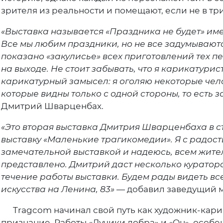
зрителя из реальности и помещают, если не в три
«Выставка называется «Праздника не будет» им
Все мы любим праздники, но не все задумываются
показано «закулисье» всех приготовлений тех п
на выходе. Не стоит забывать, что я карикатури
карикатурный замысел: я оголяю некоторые чело
которые видны только с одной стороны, то есть 
Дмитрий Шварценбах.
«Это вторая выставка Дмитрия Шварценбаха в с
выставку «Маленькие трагикомедии». Я с радос
замечательной выставкой и надеюсь, всем жителя
представлено. Дмитрий даст несколько кураторск
течение работы выставки. Будем рады видеть в
искусства на Ленина, 83»
— добавил заведущий 
Tragcom начинал свой путь как художник-карика
признание. Работы «Лучики добра» и «Он» особе