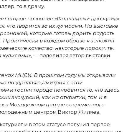
ллер, то в драму.
еет второе название «Фальшивый праздник».
, что творится за их кулисами. На выставке
ерсонажей, которые готовы дарить радость
ст. Практически в каждом образе я заложил
веческие качества, некоторые пороки, те,
за кулисами»
, — поделился автор выставки
тенах МЦСИ. В прошлом году мы открывали
тью поздравляю Дмитрия с этой
м и гостям города понравится то, что здесь
их экскурсий, как на открытии, так и в
сех в Молодежном центре современного
молодежным центром Виктор Жиляев.
турист и в этом статусе получил первое
нно полюбились пользователям интернета, их