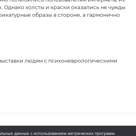
. Однако холсты и краски оказались не чужды
рикатурные образы в стороне, а гармонично
выставки людям с психоневрологическими
Сайт разработан:
Тауруна
нальные данные с использованием метрических программ.