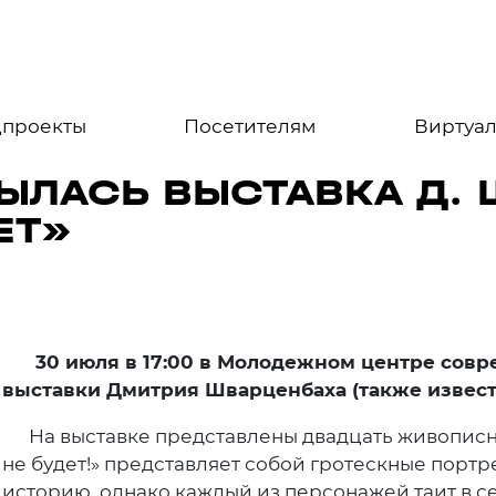
цпроекты
Посетителям
Виртуал
ЫЛАСЬ ВЫСТАВКА Д.
ЕТ»
30 июля в 17:00 в Молодежном центре совре
выставки Дмитрия Шварценбаха (также извест
На выставке представлены двадцать живописны
не будет!» представляет собой гротескные портр
историю, однако каждый из персонажей таит в с