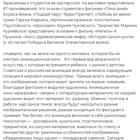
Герасимова и студентов ее мастерской. На выставке представлено
67 произведений, это эскизы студентов к фильмам «Пена дней»
Бориса Виана, «Поддай пару» Терри Пратчетт, «Любовь во время
чумы» Гарсиа Маркеса, «Артельные мужички» Константина
Паустовского, «Крокодил» Корнея Чуковского. Творчество Марины
Курчевской представлено эскизами к фильму «Метель» А.
Пушкина, «Хаос» (древнегреческие мифы), «История одной куклы»
(к 40-летию Победы в Великой Отечественной войне).
«Наверно, нет на земле ни одного человека, который бы не
смотрел анимационное кино. Это первый вид визуального
искусства, с которым встречается ребенок с раннего детства.
Советская и российская анимация всегда занимала лидирующие
позиции в мировой киноиндустрии. Прежде всего, анимация —
это изображение, которое видит зритель на экране, ожившее,
благодаря фантазии и выдумке художника. Анимационное
кино неразрывно связано с литературным материалом, но каждый
художник видит этот материал по- разному. Именно поэтому в
работе над одной темой всегда будут находиться разные
изобразительные решения, разные концепции по фактурам и
приемам. Тем более, что анимация включает в себя различные
технологии — рисованное, кукольное, пластилиновое,
предметное, из сыпучих материалов, живописи по стеклу и
множество других различных особенностей изображения,
объединенных лишь одним — покадровой съемкой. Сегодня