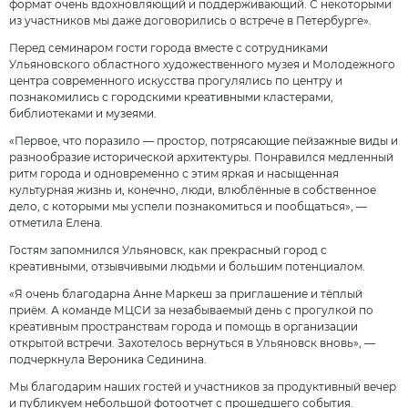
формат очень вдохновляющий и поддерживающий. С некоторыми
из участников мы даже договорились о встрече в Петербурге».
Перед семинаром гости города вместе с сотрудниками
Ульяновского областного художественного музея и Молодежного
центра современного искусства прогулялись по центру и
познакомились с городскими креативными кластерами,
библиотеками и музеями.
«Первое, что поразило — простор, потрясающие пейзажные виды и
разнообразие исторической архитектуры. Понравился медленный
ритм города и одновременно с этим яркая и насыщенная
культурная жизнь и, конечно, люди, влюблённые в собственное
дело, с которыми мы успели познакомиться и пообщаться», —
отметила Елена.
Гостям запомнился Ульяновск, как прекрасный город с
креативными, отзывчивыми людьми и большим потенциалом.
«Я очень благодарна Анне Маркеш за приглашение и тёплый
приём. А команде МЦСИ за незабываемый день с прогулкой по
креативным пространствам города и помощь в организации
открытой встречи. Захотелось вернуться в Ульяновск вновь», —
подчеркнула Вероника Сединина.
Мы благодарим наших гостей и участников за продуктивный вечер
и публикуем небольшой фотоотчет с прошедшего события.