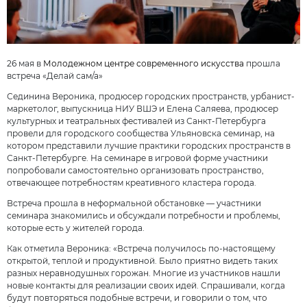
26 мая в
Молодежном центре современного искусства
прошла
встреча «Делай сам/а»
Сединина Вероника, продюсер городских пространств, урбанист-
маркетолог, выпускница НИУ ВШЭ и Елена Саляева, продюсер
культурных и театральных фестивалей из Санкт-Петербурга
провели для городского сообщества Ульяновска семинар, на
котором представили лучшие практики городских пространств в
Санкт-Петербурге. На семинаре в игровой форме участники
попробовали самостоятельно организовать пространство,
отвечающее потребностям креативного кластера города.
Встреча прошла в неформальной обстановке — участники
семинара знакомились и обсуждали потребности и проблемы,
которые есть у жителей города.
Как отметила Вероника: «Встреча получилось по-настоящему
открытой, теплой и продуктивной. Было приятно видеть таких
разных неравнодушных горожан. Многие из участников нашли
новые контакты для реализации своих идей. Спрашивали, когда
будут повторяться подобные встречи, и говорили о том, что