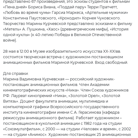
представлено 67 произведений, это эскизы студентов к фильмам
«Пена дней» Бориса Виана, «Поддай пару» Терри Пратчетт,
«Любовь во время чумы» Гарсиа Маркеса, «Артельные мужички»
Константина Паустовского, «Крокодил» Корнея Чуковского.
Творчество Марины Курчевской представлено эскизами к фильму
«Метель» А. Пушкина, «Хаос» (древнегреческие мифы), «История
одной куклы» (к 40-летию Победы в Великой Отечественной
войне).
28 мая в 12:00 в Музее изобразительного искусства XX-XXIвв.
состоится творческая встреча с художником-постановщиком
анимационных фильмов Мариной Курчевской. Вход свободный.
Для справки:
Марина Вадимовна Курчевская — российский художник-
постановщик анимационных фильмов. Член Академии
кинематографических искусств «Ника». Член Союза художников
РФ. Лауреат кинопремий «Ника», «Золотой Орел», «Золотой
Витязь». Доцент факультета анимации, мультимедиа и
компьютерной графики Всероссийского государственного
института кинематографии имени С.А. Герасимова (кафедра
режиссуры анимационного фильма). Работает художником –
постановщиком в кукольной анимации с 1982 года на студии
«Союзмультфильм», с 2000 — на студии «Человек и время», с 2002
— на студии «Анимос». Художник-постановщик 25 анимационных