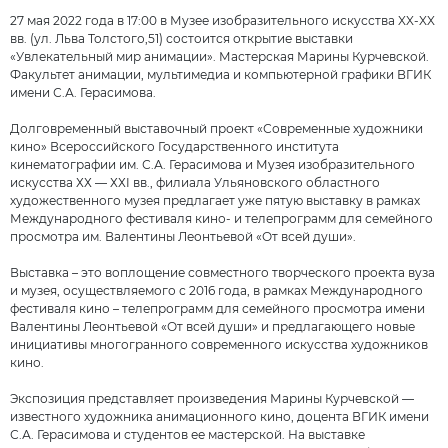
27 мая 2022 года в 17:00 в Музее изобразительного искусства XX-XX
вв. (ул. Льва Толстого,51) состоится открытие выставки
«Увлекательный мир анимации». Мастерская Марины Курчевской.
Факультет анимации, мультимедиа и компьютерной графики ВГИК
имени С.А. Герасимова.
Долговременный выставочный проект «Современные художники
кино» Всероссийского Государственного института
кинематографии им. С.А. Герасимова и Музея изобразительного
искусства ХХ — ХХI вв., филиала Ульяновского областного
художественного музея предлагает уже пятую выставку в рамках
Международного фестиваля кино- и телепрограмм для семейного
просмотра им. Валентины Леонтьевой «От всей души».
Выставка – это воплощение совместного творческого проекта вуза
и музея, осуществляемого с 2016 года, в рамках Международного
фестиваля кино – телепрограмм для семейного просмотра имени
Валентины Леонтьевой «От всей души» и предлагающего новые
инициативы многогранного современного искусства художников
кино.
Экспозиция представляет произведения Марины Курчевской —
известного художника анимационного кино, доцента ВГИК имени
С.А. Герасимова и студентов ее мастерской. На выставке