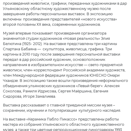
произведений живописи, графики, переданных художниками в дар
Ульяновскому областному художественному музею после
завершения работы персональных выставок. В экспозицию
включены произведения представителей «нового искусства»
второй половины ХХ века, современных художников.
Музей впервые показывает произведения организатора
знаменитой студии художников «Новая реальность» Элия
Белютина (1925- 2012). На выставке представлены три картины
Спартака Бабаяна — скульптора, живописца, графика. Три
картины в 2010 году после завершения персональной выставки
передал в дар российский художник, основоположник
направления в изобразительном искусстве — свето-предметной
живописи, член-корреспондент Российской академии художеств,
член Международной федерации художников ЮНЕСКО Омари
Чхаидзе. В экспозицию также вошли произведения неформального
объединения ульяновских художников «Левый берег»: Алексея
Соколова, Рамиля Идрисова, Сергея Маёршина, Евгения
Сидорова, Игоря Замалиева.
Выставка рассказывает о главной триединой миссии музея –
сохранении, изучении и популяризации культурного наследия.
На выставке «Керамика Пабло Пикассо» представлены работы
мастера из собрания Ульяновского областного художественного
музея, а также три цветные репродукционные линогравюры 1993