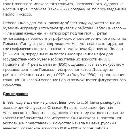
года известного московского графика, Заслуженного художника
России Юрия Ефремова (1932 – 2022), созданные по произведениям
Пабло Пикассо.
Переданные в дар Ульяновскому областному художественному
музею линогравюры отсылают зрителя к работам Пабло Пикассо —
«Плачущая женщина» и «Натюрморт под лампой». Третья
линогравюра переносит в графическое поле живописного полотна
Пикассо «Танцующая с покрывалом». На выставке экспонируются
три графических листа испанского художника Франсиско Лосано
(1912 – 2000), переданные на постоянное хранение из фондов
Государственного музея изобразительных искусств им. А.С.
Пушкина. В «Игре в шахматы» (1950) ощущается связь с искусством
предшественников Пикассо – импрессионистов. Две другие
работы – «Женщина и птица» (1979) и «Голубь» (1980) – продолжение
традиций Пикассо и освоение новых возможностей фигуративного
искусства.
Для справки:
В 1992 году в здании на улице Льва Толстого, 51 была развернута
экспозиция «Искусство XX века». В настоящее время филиал
Ульяновского областного художественного музея носит название
«Музей изобразительного искусства XX-XXI веков». В постоянной
экспозиции представлены: искусство начала ХХ века, русский
авангард, советское искусство 1930 – 1990-х годов, работы