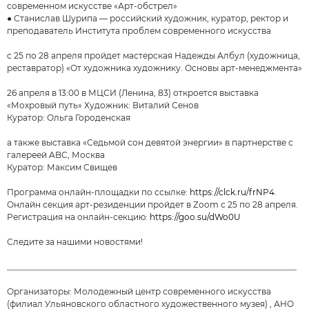
современном искусстве «Арт-обстрел»
● Станислав Шурипа — российский художник, куратор, ректор и
преподаватель Института проблем современного искусства
с 25 по 28 апреля пройдет мастерская Надежды Албул (художница,
реставратор) «От художника художнику. Основы арт-менеджмента»
26 апреля в 13:00 в МЦСИ (Ленина, 83) откроется выставка
«Мохровый путь» Художник: Виталий Сенов
Куратор: Ольга Городенская
а также выставка «Седьмой сон девятой энергии» в партнерстве с
галереей ABC, Москва
Куратор: Максим Свищев
Программа онлайн-площадки по ссылке:
https://clck.ru/frNP4
.
Онлайн секция арт-резиденции пройдет в Zoom с 25 по 28 апреля.
Регистрация на онлайн-секцию:
https://goo.su/dWo0U
Следите за нашими новостями!
______________________________________________________________________
Организаторы: Молодежный центр современного искусства
(филиал Ульяновского областного художественного музея) , АНО