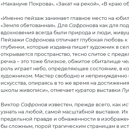
«Накануне Покрова», «Закат на рекой», «В краю о
«Именно пейзаж занимает главное место на юби
«Земля обетованная». Для
Сафронов
а как для п
вдохновения всегда были природа и люди, живу
Пейзажи
Сафронов
а отличает глубокая любовь 
глубинки, которые издавна пишет художник в се
открывается пространство, тесно слитое с преде
речка – это тоже близкое, обжитое обиталище ч
роль играет небо, определяющее состояние, в к
художником. Мастер свободно и непринужденно
искусства, опираясь в то же время на достижен
школы живописи», отмечает куратор выставки Лу
Виктор
Сафронов
известен, прежде всего, как и
узнать на любой, самой масштабной выставке. Их
предельной правде и обнаженности в изображен
бы сложным, порой трагическим страницам в ист