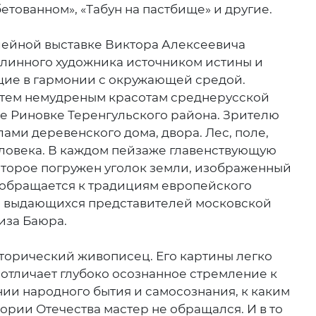
бетованном», «Табун на пастбище» и другие.
лейной выставке Виктора Алексеевича
одлинного художника источником истины и
щие в гармонии с окружающей средой.
к тем немудреным красотам среднерусской
ле Риновке Теренгульского района. Зрителю
лами деревенского дома, двора. Лес, поле,
еловека. В каждом пейзаже главенствующую
оторое погружен уголок земли, изображенный
 обращается к традициям европейского
ия выдающихся представителей московской
иза Баюра.
сторический живописец. Его картины легко
 отличает глубоко осознанное стремление к
ии народного бытия и самосознания, к каким
ории Отечества мастер не обращался. И в то