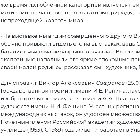
же время излюбленной категорией является пе
мотивами, но чаще всего это картины природы, 
непреходящей красоты мира.
«На выставке мы видим совершенного другого В
обычно привыкли видеть его на выставках, ведь
баталист, чья тема неразрывно связана с Велико
экспозицию наполнили его яркие спокойные пе
своей малой родине», рассказал сын художника,
Для справки: Виктор Алексеевич
Сафронов
(25.0
Государственной премии имени И.Е. Репина, ла
изобразительного искусства имени А.А. Пластов
художеств имени Н.И. Фешина. Участник региона
международных выставок, он удостоен множества
Почетным членом Российской академии художест
училище (1953). С 1969 года живёт и работает в Ул