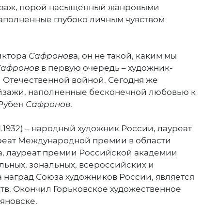
йзаж, порой насыщенный жанровыми
наполненные глубоко личным чувством
иктора
Сафронов
а, он не такой, каким мы
Сафронов
в первую очередь – художник-
й Отечественной войной. Сегодня же
йзажи, наполненные бесконечной любовью к
 Рубен
Сафронов
.
1.1932) – народный художник России, лауреат
уреат Международной премии в области
а, лауреат премии Российской академии
льных, зональных, всероссийских и
 наград Союза художников России, является
в. Окончил Горьковское художественное
ьяновске.