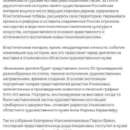
знаменовали суровые мотивы революционных песен. За почти
двухсотлетнюю историю своего существования Российская
империя вошла в число ведущих мировых держав, одерживала
блистательные победы, расширяла свою территорию, переживала
кризисы и реформы и оставила современной России огромное
наследство в виде многочисленных памятников культуры и
искусства, которые являются основой нравственного и
эстетического воспитания новых поколений россиян.
Властительные монархи, яркие, неординарные личности, события
изменившие ход истории, все это предстанет перед зрителем на
выставке в Ульяновском областном художественном муз
ее
.
«Вниманию зрителя будет представлено около 50 произведений,
разнообразных по стилю, технике исполнения, художественным
направлениям, времени создания. В основе экспозиции
портретная галерея представителей династии Романовых,
запечатленных в произведениях живописи и печатной графики
XVIII–XIX веков. Портреты, экспонируемые на выставке, когда-то
были неотъемлемой частью художественных коллекций
симбирского дворянства», отмечает директор Ульяновского
областного художественного музея Анна Маркеш Карвалейру.
Так из собрания Екатерины Максимилиановны Перси-Френч,
последней представительницы рода Киндяковых, поступил в музей