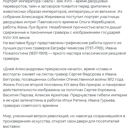
портрет императора Павла I. Век XVIII – время дворцовых
переворотов, тайн и заговоров появится перед зрителем в
живописных образах императоров, императриц и их вельмож. Из
собрания Александра Жиркевича поступил портрет участницы
дворцовых интриг Павловского времени Ольги Жеребцовой,
работы Жана-Луи Вуаля. Незыблемой прочностью власти дышат
сдержанные и лаконичные гравюры с изображением государей
XVIII-XIX веков.
На выставке будут представлены графические работы одного из
лучших русских граверов Евграфа Чемесова (1737–1765), Ивана
Пожалостина (1837-1909) — яркого мастера классической резцовой
гравюры.
«Дней Александровых прекрасное начало», время «славы и
восторга» оживет на листах гравюр Сергея Федорова и Ивана
Беггрова, посвященных событиям Отечественной войны 1812 года.
Жизнь России второй половины XIX века без прикрас и лакировки
действительности изображена на полотнах Сергея Коровина,
Василия Перова, Алексея Архипова. Предчувствие гибели империи
и
ее
крах запечатлены в работах Ильи Репина, Ивана Гурьева,
гравюрах советского времени.
Мир, унесенный ветром революций, но навсегда сохранившийся в
произведениях искусства, откроет свои двери для посетителей
выставки.