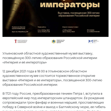
Ульяновск
и
й областной художественный музей выставку,
посвящённую 300-лет
и
ю образован
и
я Росс
и
йской империи
«
Империя и её императоры
»
12 декабря 2021 года в 18:00 в Ульяновском областном
художественном муз
ее
состоится торжественное открытие
выставки «Империя и
ее
императоры», посвященной 300-летию
образования Российской империи.
В 1721 году Россия, преобразованная гением Петра I, вступила в
европейский мир под императорским штандартом.
Ее
рождение
сопровождали гром фанфар и военных маршей, прославляющих
победу в Северной войне и выход к Балтийскому морю,
ее
гибель