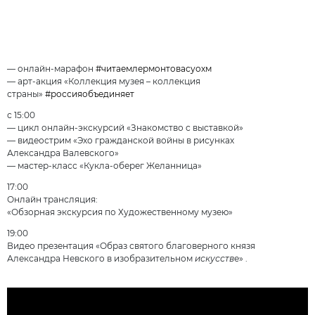
— онлайн-марафон
#читаемлермонтовасуохм
— арт-акция «Коллекция музея – коллекция
страны»
#россияобъединяет
с 15:00
— цикл онлайн-экскурсий «Знакомство с выставкой»
— видеострим «Эхо гражданской войны в рисунках
Александра Валевского»
— мастер-класс «Кукла-оберег Желанница»
17:00
Онлайн трансляция:
«Обзорная экскурсия по Художественному музею»
19:00
Видео презентация «Образ святого благоверного князя
Александра Невского в изобразительном
искусств
е» .