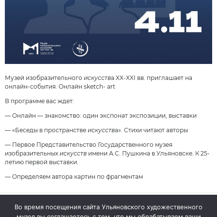
Музей изобразительного
искусств
а XX-XXI вв. приглашает на
онлайн-события: Онлайн sketch- art
В программе вас ждет:
— Онлайн — знакомство: один экспонат экспозиции, выставки
— «Беседы в пространстве
искусств
а». Стихи читают авторы
— Первое Представительство Государственного музея
изобразительных
искусств
имени А.С. Пушкина в Ульяновске. К 25-
летию первой выставки.
— Определяем автора картин по фрагментам
Во время посещения сайта Ульяновского художественного
музея вы соглашаетесь с тем, что мы обрабатываем ваши