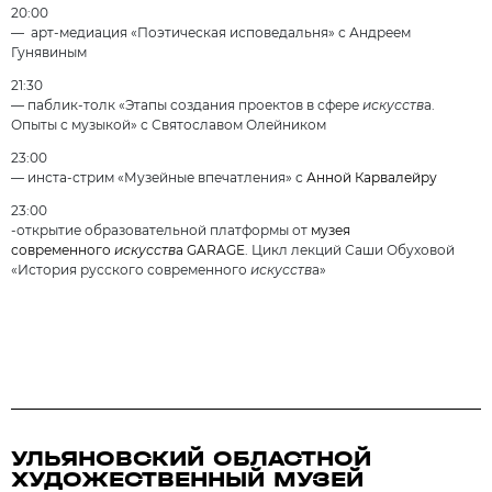
20:00
— арт-медиация «Поэтическая исповедальня» с Андреем
Гунявиным
21:30
— паблик-толк «Этапы создания проектов в сфере
искусств
а.
Опыты с музыкой» с Святославом Олейником
23:00
— инста-стрим «Музейные впечатления» с
Анной Карвалейру
23:00
-открытие образовательной платформы от
музея
современного
искусств
а GARAGE
. Цикл лекций Саши Обуховой
«История русского современного
искусств
а»
УЛЬЯНОВСКИЙ ОБЛАСТНОЙ
ХУДОЖЕСТВЕННЫЙ МУЗЕЙ